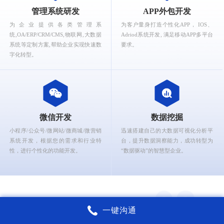
What can Ruizhi Interactive provide for you?
管理系统研发
APP外包开发
为企业提供各类管理系
为客户量身打造个性化APP， IOS、
统,OA/ERP/CRM/CMS,物联网,大数据
Adriod系统开发, 满足移动APP多平台
系统等定制方案,帮助企业实现快速数
要求。
字化转型。
微信开发
数据挖掘
小程序/公众号/微网站/微商城/微营销
迅速搭建自己的大数据可视化分析平
系统开发，根据您的需求和行业特
台，提升数据洞察能力，成功转型为
性，进行个性化的功能开发。
“数据驱动”的智慧型企业。
一键沟通
锐智互动核心能力