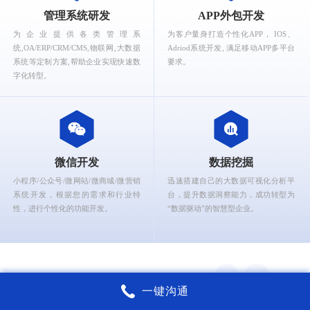
What can Ruizhi Interactive provide for you?
管理系统研发
APP外包开发
为企业提供各类管理系
为客户量身打造个性化APP， IOS、
统,OA/ERP/CRM/CMS,物联网,大数据
Adriod系统开发, 满足移动APP多平台
系统等定制方案,帮助企业实现快速数
要求。
字化转型。
微信开发
数据挖掘
小程序/公众号/微网站/微商城/微营销
迅速搭建自己的大数据可视化分析平
系统开发，根据您的需求和行业特
台，提升数据洞察能力，成功转型为
性，进行个性化的功能开发。
“数据驱动”的智慧型企业。
一键沟通
锐智互动核心能力