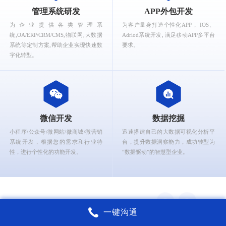
What can Ruizhi Interactive provide for you?
管理系统研发
APP外包开发
为企业提供各类管理系
为客户量身打造个性化APP， IOS、
统,OA/ERP/CRM/CMS,物联网,大数据
Adriod系统开发, 满足移动APP多平台
系统等定制方案,帮助企业实现快速数
要求。
字化转型。
微信开发
数据挖掘
小程序/公众号/微网站/微商城/微营销
迅速搭建自己的大数据可视化分析平
系统开发，根据您的需求和行业特
台，提升数据洞察能力，成功转型为
性，进行个性化的功能开发。
“数据驱动”的智慧型企业。
一键沟通
锐智互动核心能力