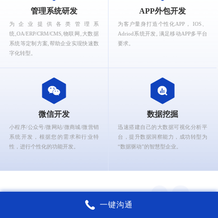
What can Ruizhi Interactive provide for you?
管理系统研发
APP外包开发
为企业提供各类管理系
为客户量身打造个性化APP， IOS、
统,OA/ERP/CRM/CMS,物联网,大数据
Adriod系统开发, 满足移动APP多平台
系统等定制方案,帮助企业实现快速数
要求。
字化转型。
微信开发
数据挖掘
小程序/公众号/微网站/微商城/微营销
迅速搭建自己的大数据可视化分析平
系统开发，根据您的需求和行业特
台，提升数据洞察能力，成功转型为
性，进行个性化的功能开发。
“数据驱动”的智慧型企业。
一键沟通
锐智互动核心能力