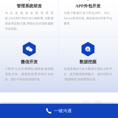
What can Ruizhi Interactive provide for you?
管理系统研发
APP外包开发
为企业提供各类管理系
为客户量身打造个性化APP， IOS、
统,OA/ERP/CRM/CMS,物联网,大数据
Adriod系统开发, 满足移动APP多平台
系统等定制方案,帮助企业实现快速数
要求。
字化转型。
微信开发
数据挖掘
小程序/公众号/微网站/微商城/微营销
迅速搭建自己的大数据可视化分析平
系统开发，根据您的需求和行业特
台，提升数据洞察能力，成功转型为
性，进行个性化的功能开发。
“数据驱动”的智慧型企业。
一键沟通
锐智互动核心能力