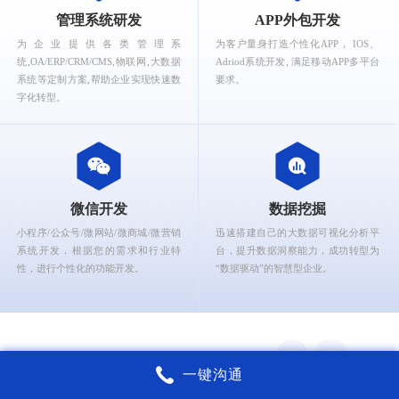
What can Ruizhi Interactive provide for you?
管理系统研发
APP外包开发
为企业提供各类管理系
为客户量身打造个性化APP， IOS、
统,OA/ERP/CRM/CMS,物联网,大数据
Adriod系统开发, 满足移动APP多平台
系统等定制方案,帮助企业实现快速数
要求。
字化转型。
微信开发
数据挖掘
小程序/公众号/微网站/微商城/微营销
迅速搭建自己的大数据可视化分析平
系统开发，根据您的需求和行业特
台，提升数据洞察能力，成功转型为
性，进行个性化的功能开发。
“数据驱动”的智慧型企业。
一键沟通
锐智互动核心能力