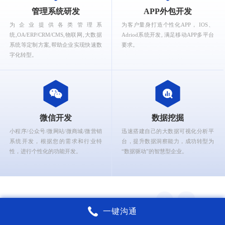
What can Ruizhi Interactive provide for you?
管理系统研发
APP外包开发
为企业提供各类管理系
为客户量身打造个性化APP， IOS、
统,OA/ERP/CRM/CMS,物联网,大数据
Adriod系统开发, 满足移动APP多平台
系统等定制方案,帮助企业实现快速数
要求。
字化转型。
微信开发
数据挖掘
小程序/公众号/微网站/微商城/微营销
迅速搭建自己的大数据可视化分析平
系统开发，根据您的需求和行业特
台，提升数据洞察能力，成功转型为
性，进行个性化的功能开发。
“数据驱动”的智慧型企业。
一键沟通
锐智互动核心能力