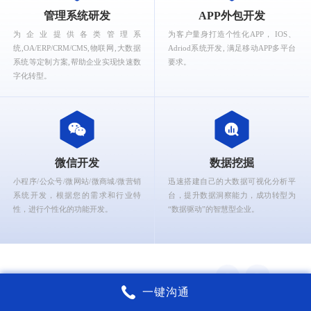
What can Ruizhi Interactive provide for you?
管理系统研发
APP外包开发
为企业提供各类管理系
为客户量身打造个性化APP， IOS、
统,OA/ERP/CRM/CMS,物联网,大数据
Adriod系统开发, 满足移动APP多平台
系统等定制方案,帮助企业实现快速数
要求。
字化转型。
微信开发
数据挖掘
小程序/公众号/微网站/微商城/微营销
迅速搭建自己的大数据可视化分析平
系统开发，根据您的需求和行业特
台，提升数据洞察能力，成功转型为
性，进行个性化的功能开发。
“数据驱动”的智慧型企业。
一键沟通
锐智互动核心能力