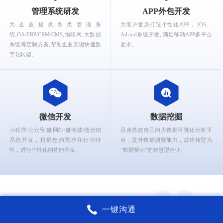
What can Ruizhi Interactive provide for you?
管理系统研发
APP外包开发
为企业提供各类管理系
为客户量身打造个性化APP， IOS、
统,OA/ERP/CRM/CMS,物联网,大数据
Adriod系统开发, 满足移动APP多平台
系统等定制方案,帮助企业实现快速数
要求。
字化转型。
微信开发
数据挖掘
小程序/公众号/微网站/微商城/微营销
迅速搭建自己的大数据可视化分析平
系统开发，根据您的需求和行业特
台，提升数据洞察能力，成功转型为
性，进行个性化的功能开发。
“数据驱动”的智慧型企业。
一键沟通
锐智互动核心能力