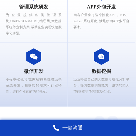
What can Ruizhi Interactive provide for you?
管理系统研发
APP外包开发
为企业提供各类管理系
为客户量身打造个性化APP， IOS、
统,OA/ERP/CRM/CMS,物联网,大数据
Adriod系统开发, 满足移动APP多平台
系统等定制方案,帮助企业实现快速数
要求。
字化转型。
微信开发
数据挖掘
小程序/公众号/微网站/微商城/微营销
迅速搭建自己的大数据可视化分析平
系统开发，根据您的需求和行业特
台，提升数据洞察能力，成功转型为
性，进行个性化的功能开发。
“数据驱动”的智慧型企业。
一键沟通
锐智互动核心能力