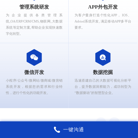
What can Ruizhi Interactive provide for you?
管理系统研发
APP外包开发
为企业提供各类管理系
为客户量身打造个性化APP， IOS、
统,OA/ERP/CRM/CMS,物联网,大数据
Adriod系统开发, 满足移动APP多平台
系统等定制方案,帮助企业实现快速数
要求。
字化转型。
微信开发
数据挖掘
小程序/公众号/微网站/微商城/微营销
迅速搭建自己的大数据可视化分析平
系统开发，根据您的需求和行业特
台，提升数据洞察能力，成功转型为
性，进行个性化的功能开发。
“数据驱动”的智慧型企业。
一键沟通
锐智互动核心能力