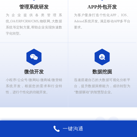
What can Ruizhi Interactive provide for you?
管理系统研发
APP外包开发
为企业提供各类管理系
为客户量身打造个性化APP， IOS、
统,OA/ERP/CRM/CMS,物联网,大数据
Adriod系统开发, 满足移动APP多平台
系统等定制方案,帮助企业实现快速数
要求。
字化转型。
微信开发
数据挖掘
小程序/公众号/微网站/微商城/微营销
迅速搭建自己的大数据可视化分析平
系统开发，根据您的需求和行业特
台，提升数据洞察能力，成功转型为
性，进行个性化的功能开发。
“数据驱动”的智慧型企业。
一键沟通
锐智互动核心能力