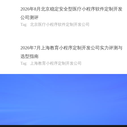
2026年8月北京稳定安全型医疗小程序软件定制开发
公司测评
Tag:
北京医疗小程序软件定制开发公司
2026年7月上海教育小程序定制开发公司实力评测与
选型指南
Tag:
上海教育小程序定制开发公司