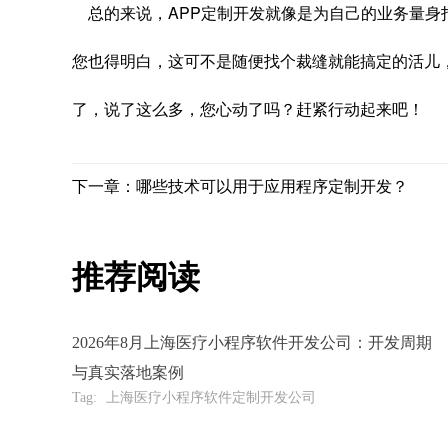
总的来说，APP定制开发就像是为自己的业务量身
您也得明白，这可不是随便找个裁缝就能搞定的活儿
了，说了这么多，您心动了吗？赶紧行动起来吧！
下一章：哪些技术可以用于应用程序定制开发？
推荐阅读
2026年8月上海医疗小程序软件开发公司：开发周期
与真实落地案例
Tag:
上海医疗小程序软件定制开发公司