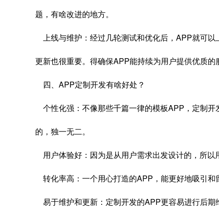
题，有啥改进的地方。
上线与维护：经过几轮测试和优化后，APP就可以
更新也很重要。得确保APP能持续为用户提供优质的
四、APP定制开发有啥好处？
个性化强：不像那些千篇一律的模板APP，定制开
的，独一无二。
用户体验好：因为是从用户需求出发设计的，所以
转化率高：一个用心打造的APP，能更好地吸引和
易于维护和更新：定制开发的APP更容易进行后期