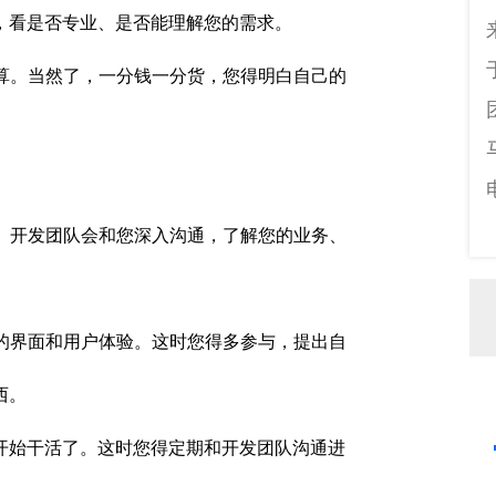
，看是否专业、是否能理解您的需求。
算。当然了，一分钱一分货，您得明白自己的
。开发团队会和您深入沟通，了解您的业务、
的界面和用户体验。这时您得多参与，提出自
西。
开始干活了。这时您得定期和开发团队沟通进