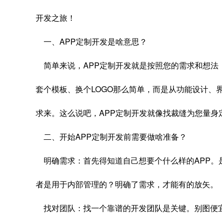
开发之旅！
一、APP定制开发是啥意思？
简单来说，APP定制开发就是按照您的需求和想法
套个模板、换个LOGO那么简单，而是从功能设计、
求来。这么说吧，APP定制开发就像找裁缝为您量身
二、开始APP定制开发前需要做啥准备？
明确需求：首先得知道自己想要个什么样的APP。
者是用于内部管理的？明确了需求，才能有的放矢。
找对团队：找一个靠谱的开发团队是关键。别图便宜