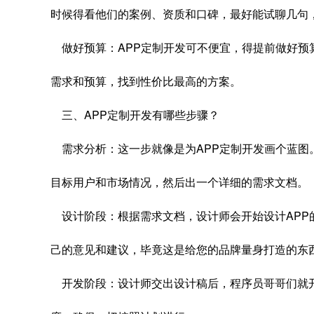
时候得看他们的案例、资质和口碑，最好能试聊几句
做好预算：APP定制开发可不便宜，得提前做好预
需求和预算，找到性价比最高的方案。
三、APP定制开发有哪些步骤？
需求分析：这一步就像是为APP定制开发画个蓝图
目标用户和市场情况，然后出一个详细的需求文档。
设计阶段：根据需求文档，设计师会开始设计APP
己的意见和建议，毕竟这是给您的品牌量身打造的东
开发阶段：设计师交出设计稿后，程序员哥哥们就