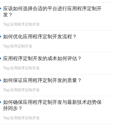
应该如何选择合适的平台进行应用程序定制开
发？
Tag:应用程序定制开发
如何优化应用程序定制开发流程？
Tag:程序定制开发
应用程序定制开发的成本如何评估？
Tag:应用程序定制开发
如何保证应用程序定制开发的质量？
Tag:应用程序定制开发
如何确保应用程序定制开发与最新技术趋势保
持同步？
Tag:应用程序定制开发