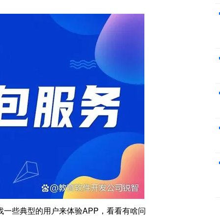
一些典型的用户来体验APP，看看有啥问