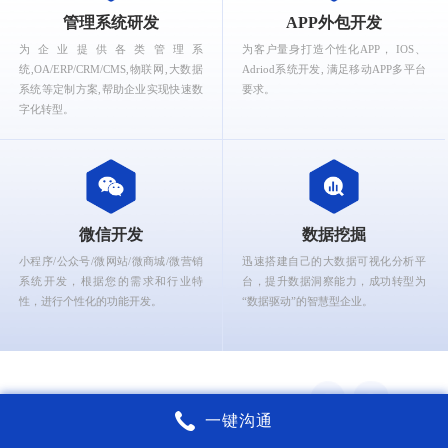
What can Ruizhi Interactive provide for you?
管理系统研发
APP外包开发
为企业提供各类管理系
为客户量身打造个性化APP， IOS、
统,OA/ERP/CRM/CMS,物联网,大数据
Adriod系统开发, 满足移动APP多平台
系统等定制方案,帮助企业实现快速数
要求。
字化转型。
微信开发
数据挖掘
小程序/公众号/微网站/微商城/微营销
迅速搭建自己的大数据可视化分析平
系统开发，根据您的需求和行业特
台，提升数据洞察能力，成功转型为
性，进行个性化的功能开发。
“数据驱动”的智慧型企业。
一键沟通
锐智互动核心能力