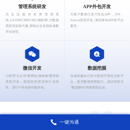
What can Ruizhi Interactive provide for you?
管理系统研发
APP外包开发
为企业提供各类管理系
为客户量身打造个性化APP， IOS、
统,OA/ERP/CRM/CMS,物联网,大数据
Adriod系统开发, 满足移动APP多平台
系统等定制方案,帮助企业实现快速数
要求。
字化转型。
微信开发
数据挖掘
小程序/公众号/微网站/微商城/微营销
迅速搭建自己的大数据可视化分析平
系统开发，根据您的需求和行业特
台，提升数据洞察能力，成功转型为
性，进行个性化的功能开发。
“数据驱动”的智慧型企业。
一键沟通
锐智互动核心能力