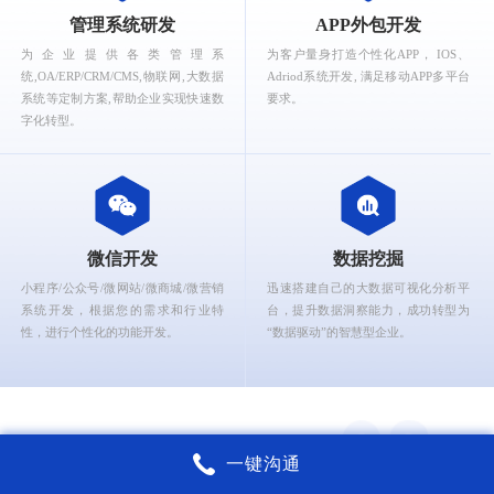
What can Ruizhi Interactive provide for you?
管理系统研发
APP外包开发
为企业提供各类管理系
为客户量身打造个性化APP， IOS、
统,OA/ERP/CRM/CMS,物联网,大数据
Adriod系统开发, 满足移动APP多平台
系统等定制方案,帮助企业实现快速数
要求。
字化转型。
微信开发
数据挖掘
小程序/公众号/微网站/微商城/微营销
迅速搭建自己的大数据可视化分析平
系统开发，根据您的需求和行业特
台，提升数据洞察能力，成功转型为
性，进行个性化的功能开发。
“数据驱动”的智慧型企业。
一键沟通
锐智互动核心能力